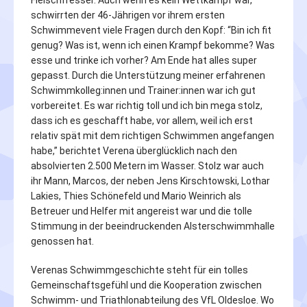
Fleischfresser. Auch wenn es kein Wettkampf war,
schwirrten der 46-Jährigen vor ihrem ersten
Schwimmevent viele Fragen durch den Kopf: “Bin ich fit
genug? Was ist, wenn ich einen Krampf bekomme? Was
esse und trinke ich vorher? Am Ende hat alles super
gepasst. Durch die Unterstützung meiner erfahrenen
Schwimmkolleg:innen und Trainer:innen war ich gut
vorbereitet. Es war richtig toll und ich bin mega stolz,
dass ich es geschafft habe, vor allem, weil ich erst
relativ spät mit dem richtigen Schwimmen angefangen
habe,” berichtet Verena überglücklich nach den
absolvierten 2.500 Metern im Wasser. Stolz war auch
ihr Mann, Marcos, der neben Jens Kirschtowski, Lothar
Lakies, Thies Schönefeld und Mario Weinrich als
Betreuer und Helfer mit angereist war und die tolle
Stimmung in der beeindruckenden Alsterschwimmhalle
genossen hat.
Verenas Schwimmgeschichte steht für ein tolles
Gemeinschaftsgefühl und die Kooperation zwischen
Schwimm- und Triathlonabteilung des VfL Oldesloe. Wo