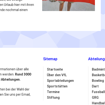
n Urlaub hier mit ihren
Runde nochmal einen
Sitemap
Abteilung
ormationen über alle
Startseite
Badmint
en werden.
Rund 3000
Über den VfL
Basketba
 Abteilungen.
Sportabteilungen
Bowling
Sportstätten
Dart
ten bei der Wahl der
Termine
Fussball
ren Sie uns per Email,
Stiftung
GRG
Handbal