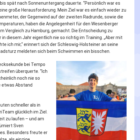
is spät nach Sonnenuntergang dauerte. “Persönlich war es
eine große Herausforderung. Mein Ziel war es einfach wieder zu
öhenmeter, der Gegenwind auf der zweiten Radrunde, sowie die
peraturen, haben die Angelegenheit für den Wesenberger
 im Vergleich zu Hamburg, gemacht. Die Entscheidung zu
 in diesem Jahr eigentlich nie so richtig im Training. „Aber mit
e ich mir,“ erinnert sich der Schleswig-Holsteiner an seine
n Radsturz meldeten sich beim Schwimmen ein bisschen.
chrecksekunde bei Tempo
treifen überquerte. “Ich
heinlich noch nie so
le etwas Abstand
uten schneller als in
Team glücklich im Ziel.
it zu laufen – und am
sümiert Sven
es. Besonders freute er
ze, als einzige