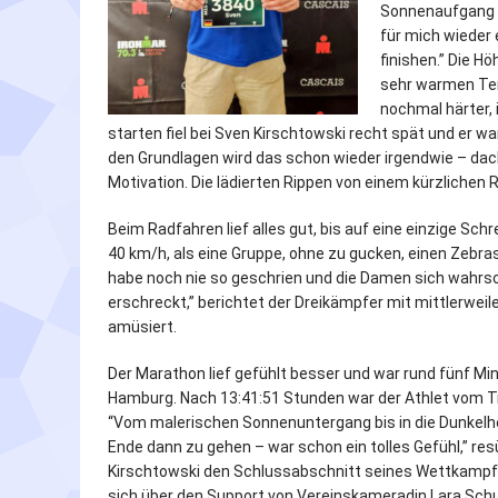
Sonnenaufgang b
für mich wieder 
finishen.” Die H
sehr warmen Tem
nochmal härter,
starten fiel bei Sven Kirschtowski recht spät und er war
den Grundlagen wird das schon wieder irgendwie – dacht
Motivation. Die lädierten Rippen von einem kürzliche
Beim Radfahren lief alles gut, bis auf eine einzige S
40 km/h, als eine Gruppe, ohne zu gucken, einen Zebras
habe noch nie so geschrien und die Damen sich wahrsc
erschreckt,” berichtet der Dreikämpfer mit mittlerwei
amüsiert.
Der Marathon lief gefühlt besser und war rund fünf Min
Hamburg. Nach 13:41:51 Stunden war der Athlet vom Tri
“Vom malerischen Sonnenuntergang bis in die Dunkelhe
Ende dann zu gehen – war schon ein tolles Gefühl,” re
Kirschtowski den Schlussabschnitt seines Wettkampf
sich über den Support von Vereinskameradin Lara Schul