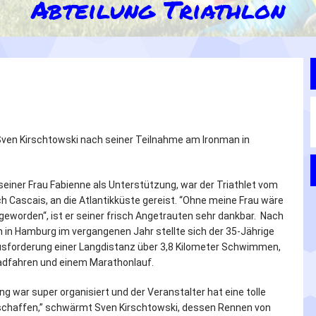
Abteilung Triathlon
Sven Kirschtowski nach seiner Teilnahme am Ironman in
iner Frau Fabienne als Unterstützung, war der Triathlet vom
h Cascais, an die Atlantikküste gereist. “Ohne meine Frau wäre
 geworden“, ist er seiner frisch Angetrauten sehr dankbar. Nach
in Hamburg im vergangenen Jahr stellte sich der 35-Jährige
usforderung einer Langdistanz über 3,8 Kilometer Schwimmen,
adfahren und einem Marathonlauf.
ng war super organisiert und der Veranstalter hat eine tolle
chaffen,” schwärmt Sven Kirschtowski, dessen Rennen von