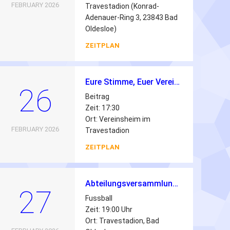
FEBRUARY 2026
Travestadion (Konrad-
Adenauer-Ring 3, 23843 Bad
Oldesloe)
ZEITPLAN
Eure Stimme, Euer Verein! – Einladung zur Jugendversammlung 2026 💙🤍
26
Beitrag
Zeit: 17:30
Ort: Vereinsheim im
FEBRUARY 2026
Travestadion
ZEITPLAN
Abteilungsversammlung Fussball 2026
27
Fussball
Zeit: 19:00 Uhr
Ort: Travestadion, Bad