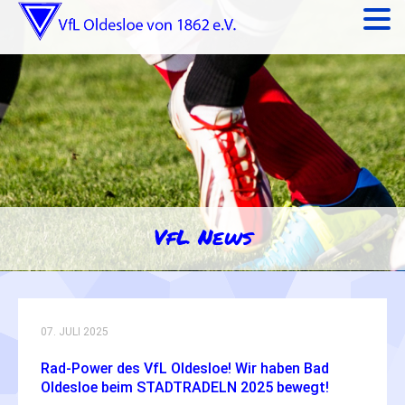
VfL News
07. JULI 2025
Rad-Power des VfL Oldesloe! Wir haben Bad
Oldesloe beim STADTRADELN 2025 bewegt!