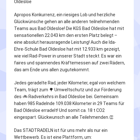
Oldesloe
Apropos Konkurrenz, ein riesiges Lob und herzliche
Glückwünsche gehen an alle anderen teilnehmenden
Teams aus Bad Oldesloe! Die KGS Bad Oldesloe hat mit
sensationellen 22.043 km den ersten Platz belegt –
eine absolut herausragende Leistung! Auch die Ida-
Ehre-Schule Bad Oldesloe hat mit 12.933 km gezeigt,
wie viel Rad-Power in unserer Stadt steckt. Es war ein
faires und spannendes Kräftemessen auf zwei Rädern,
das am Ende uns allen zugutekommt.
Jedes geradelte Rad, jeder Kilometer, egal von welchem
Team, trägt zum 🌳 Umweltschutz und zur Förderung
des 🚲 Radverkehrs in Bad Oldesloe bei. Gemeinsam
haben 985 Radelnde 109.038 Kilometer in 29 Teams für
Bad Oldesloe erradelt! Und somit ca. 18 t CO2
eingespart. Glückwunsch an alle Teilehmenden.👏
Das STADTRADELN ist für uns mehr als nur ein
Wettbewerb. Es ist eine Plattform, um: