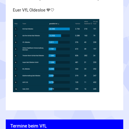
Euer VfL Oldesloe 💙🤍
Termine beim VfL